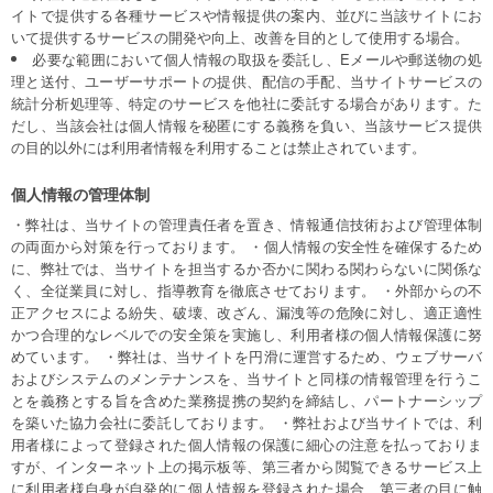
イトで提供する各種サービスや情報提供の案内、並びに当該サイトにお
いて提供するサービスの開発や向上、改善を目的として使用する場合。
必要な範囲において個人情報の取扱を委託し、Eメールや郵送物の処
理と送付、ユーザーサポートの提供、配信の手配、当サイトサービスの
統計分析処理等、特定のサービスを他社に委託する場合があります。た
だし、当該会社は個人情報を秘匿にする義務を負い、当該サービス提供
の目的以外には利用者情報を利用することは禁止されています。
個人情報の管理体制
・弊社は、当サイトの管理責任者を置き、情報通信技術および管理体制
の両面から対策を行っております。 ・個人情報の安全性を確保するため
に、弊社では、当サイトを担当するか否かに関わる関わらないに関係な
く、全従業員に対し、指導教育を徹底させております。 ・外部からの不
正アクセスによる紛失、破壊、改ざん、漏洩等の危険に対し、適正適性
かつ合理的なレベルでの安全策を実施し、利用者様の個人情報保護に努
めています。 ・弊社は、当サイトを円滑に運営するため、ウェブサーバ
およびシステムのメンテナンスを、当サイトと同様の情報管理を行うこ
とを義務とする旨を含めた業務提携の契約を締結し、パートナーシップ
を築いた協力会社に委託しております。 ・弊社および当サイトでは、利
用者様によって登録された個人情報の保護に細心の注意を払っておりま
すが、インターネット上の掲示板等、第三者から閲覧できるサービス上
に利用者様自身が自発的に個人情報を登録された場合、第三者の目に触