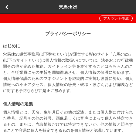
穴馬ch25
アカウント作成
プライバシーポリシー
はじめに
穴馬ch25運営事務局(以下弊社という)が運営するWebサイト「穴馬ch25」
(以下当サイトという)は個人情報の取扱いについては、法令および行政機
関その他が定めた規範、ガイドライン等を遵守することはもちろんのこ
と、全従業員にその主旨を周知徹底させ、個人情報の保護に努めます。
個人情報保護のためのマネジメントを継続的に実施し改善に努め、個人
情報への不正アクセス、個人情報の紛失・破壊・改ざんおよび漏洩など
に対する予防ならびに是正に努めます。
個人情報の定義
個人情報とは、氏名、生年月日その他の記述、または個人別に付けられ
た番号、記号その他の符号、画像若しくは音声によって個人を特定でき
るもの、または、当該情報だけでは特定できないが、他の情報と照合す
ることで容易に個人を特定できるものを個人情報と認識しています。